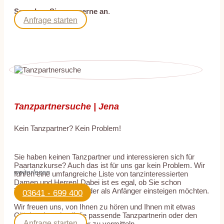
Sprechen Sie uns gerne an
.
Anfrage starten
Tanzpartnersuche | Jena
Kein Tanzpartner? Kein Problem!
Sie haben keinen Tanzpartner und interessieren sich für
Paartanzkurse? Auch das ist für uns gar kein Problem. Wir
weiterlesen
führen eine umfangreiche Liste von tanzinteressierten
Damen und Herren! Dabei ist es egal, ob Sie schon
Tanzerfahrung haben oder als Anfänger einsteigen möchten.
03641 - 699 400
Wir freuen uns, von Ihnen zu hören und Ihnen mit etwas
Glück sehr schnell die passende Tanzpartnerin oder den
Anfrage starten
passenden Tanzpartner zu vermitteln.