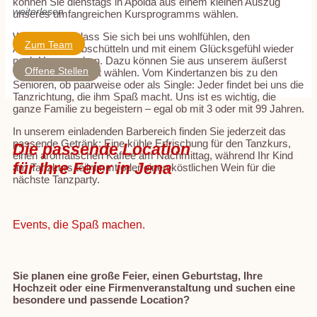
können Sie dienstags in Apolda aus einem kleinen Auszug
weiterlesen
unseres umfangreichen Kursprogramms wählen.
Wir möchten, dass Sie sich bei uns wohlfühlen, den
Zum Team
Alltagsstress abschütteln und mit einem Glücksgefühl wieder
nach Hause gehen. Dazu können Sie aus unserem äußerst
Offene Stellen
vielfältigen Angebot wählen. Vom Kindertanzen bis zu den
Senioren, ob paarweise oder als Single: Jeder findet bei uns die
Tanzrichtung, die ihm Spaß macht. Uns ist es wichtig, die
ganze Familie zu begeistern – egal ob mit 3 oder mit 99 Jahren.
In unserem einladenden Barbereich finden Sie jederzeit das
passende Getränk: Eine kühle Erfrischung für den Tanzkurs,
Die passende Location
einen aromatischen Kaffee am Nachmittag, während Ihr Kind
für Ihre Feier in Jena
am Tanzkurs teilnimmt oder einen köstlichen Wein für die
nächste Tanzparty.
Events, die Spaß machen.
Sie planen eine große Feier, einen Geburtstag, Ihre
Hochzeit oder eine Firmenveranstaltung und suchen eine
besondere und passende Location?